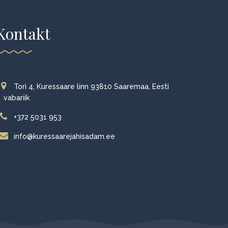
Kontakt
Tori 4, Kuressaare linn 93810 Saaremaa, Eesti
vabariik
+372 5031 953
info@kuressaarejahisadam.ee