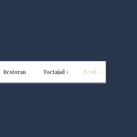
Restoran
Toetajad
Eesti
Eesti
Projekti rahastus
English