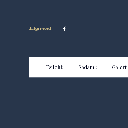
Jälgi meid
Esileht
Sadam
Galerii
Sadamast
Tour
Uudised
Hinnakiri
Kaardid