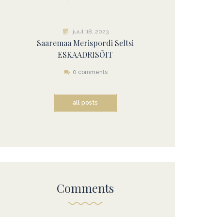
juuli 18, 2023
Saaremaa Merispordi Seltsi
ESKAADRISÕIT
0 comments
all posts
Comments