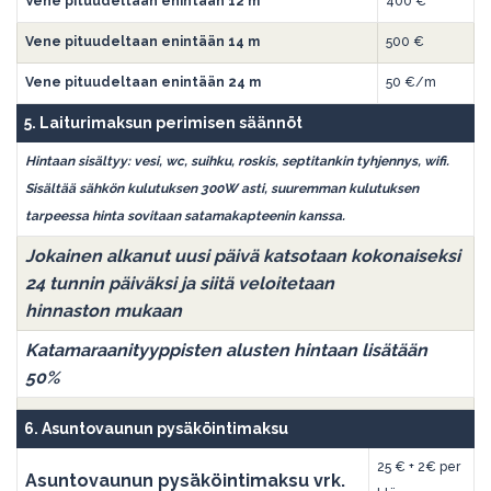
Vene pituudeltaan enintään 12 m
400 €
Vene pituudeltaan enintään 14 m
500 €
Vene pituudeltaan enintään 24 m
50 €/m
5. Laiturimaksun perimisen säännöt
Hintaan sisältyy: vesi, wc, suihku, roskis, septitankin tyhjennys, wifi.
Sisältää sähkön kulutuksen 300W asti, suuremman kulutuksen
tarpeessa hinta sovitaan satamakapteenin kanssa.
Jokainen alkanut uusi päivä katsotaan kokonaiseksi
24 tunnin päiväksi ja siitä veloitetaan
hinnaston mukaan
Katamaraanityyppisten alusten hintaan lisätään
50%
6. Asuntovaunun pysäköintimaksu
25 € + 2€ per
Asuntovaunun pysäköintimaksu vrk.