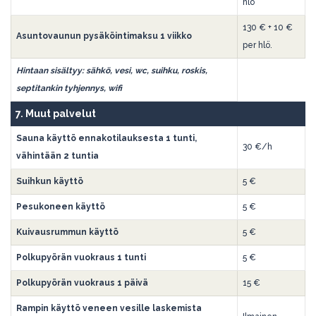
hlö
130 € + 10 €
Asuntovaunun pysäköintimaksu 1 viikko
per hlö.
Hintaan sisältyy: sähkö, vesi, wc, suihku, roskis,
septitankin tyhjennys, wifi
7. Muut palvelut
Sauna käyttö ennakotilauksesta 1 tunti,
30 €/h
vähintään 2 tuntia
Suihkun käyttö
5 €
Pesukoneen käyttö
5 €
Kuivausrummun käyttö
5 €
Polkupyörän vuokraus 1 tunti
5 €
Polkupyörän vuokraus 1 päivä
15 €
Rampin käyttö veneen vesille laskemista