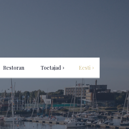
Restoran
Toetajad
Eesti
Eesti
Projekti rahastus
English