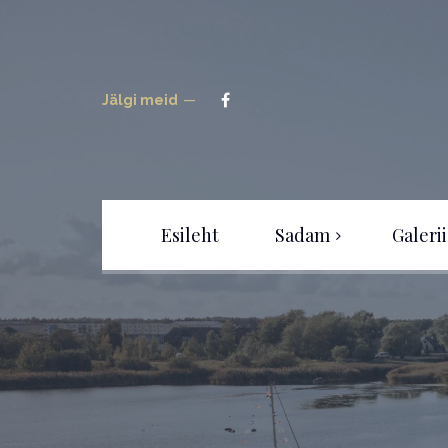
Jälgi meid
Esileht
Sadam
Galerii
Sadamast
Tour
Uudised
Hinnakiri
Kaardid