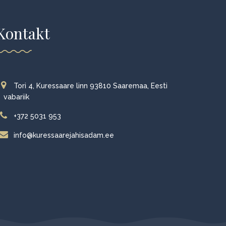
Kontakt
Tori 4, Kuressaare linn 93810 Saaremaa, Eesti
vabariik
+372 5031 953
info@kuressaarejahisadam.ee