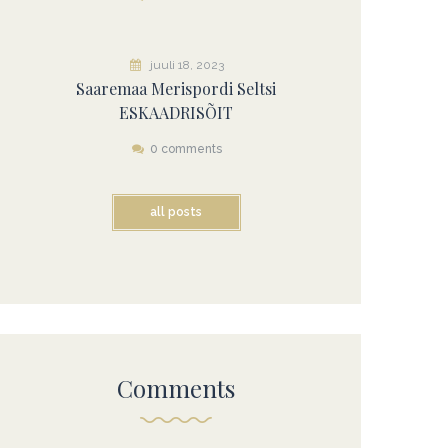
juuli 18, 2023
Saaremaa Merispordi Seltsi
ESKAADRISÕIT
0 comments
all posts
Comments