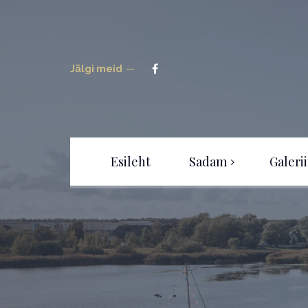
Jälgi meid
Esileht
Sadam
Galerii
Sadamast
Tour
Uudised
Hinnakiri
Kaardid