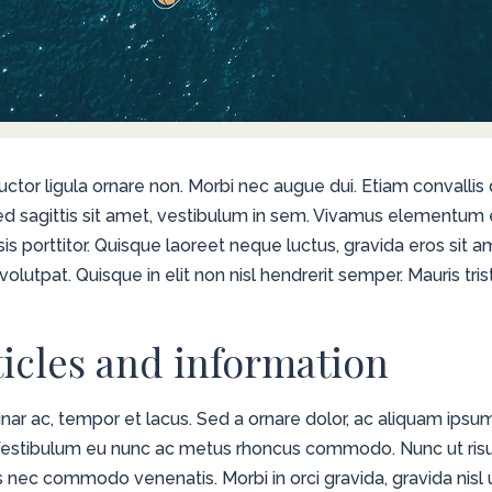
uctor ligula ornare non. Morbi nec augue dui. Etiam convallis du
ed sagittis sit amet, vestibulum in sem. Vivamus elementum e
sis porttitor. Quisque laoreet neque luctus, gravida eros sit a
olutpat. Quisque in elit non nisl hendrerit semper. Mauris tristi
ticles and information
lvinar ac, tempor et lacus. Sed a ornare dolor, ac aliquam ips
. Vestibulum eu nunc ac metus rhoncus commodo. Nunc ut risu
s nec commodo venenatis. Morbi in orci gravida, gravida nisl