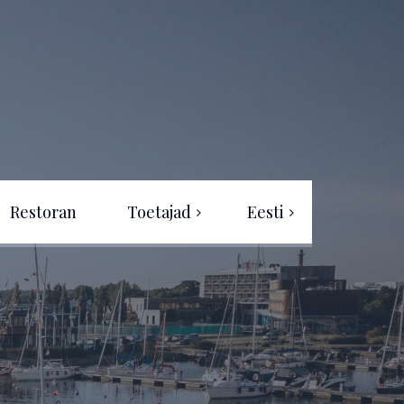
Restoran
Toetajad
Eesti
Eesti
Projekti rahastus
English