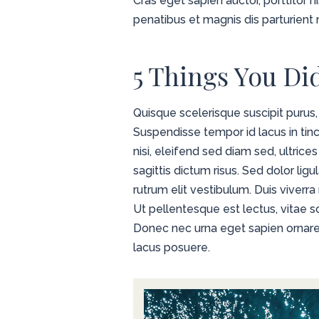
Cras eget sapien auctor, porttitor n
penatibus et magnis dis parturient 
5 Things You Di
Quisque scelerisque suscipit purus,
Suspendisse tempor id lacus in tinc
nisi, eleifend sed diam sed, ultric
sagittis dictum risus. Sed dolor ligul
rutrum elit vestibulum. Duis viverr
Ut pellentesque est lectus, vitae
Donec nec urna eget sapien ornare 
lacus posuere.