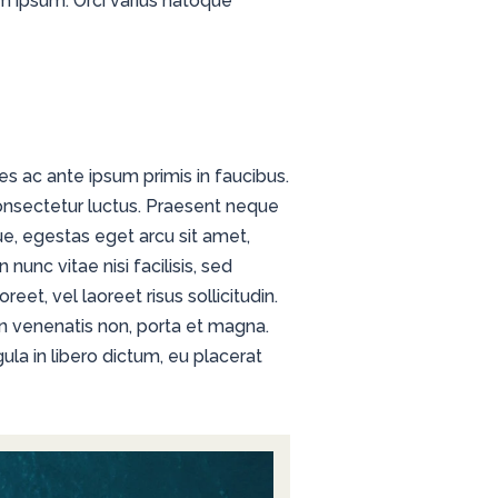
lum ipsum. Orci varius natoque
s ac ante ipsum primis in faucibus.
consectetur luctus. Praesent neque
ue, egestas eget arcu sit amet,
 nunc vitae nisi facilisis, sed
et, vel laoreet risus sollicitudin.
n venenatis non, porta et magna.
la in libero dictum, eu placerat