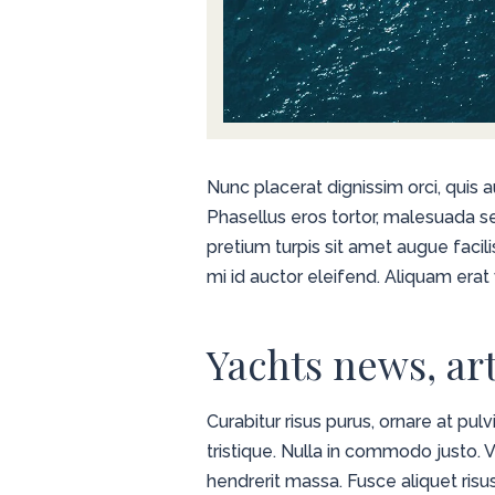
Nunc placerat dignissim orci, quis a
Phasellus eros tortor, malesuada s
pretium turpis sit amet augue facili
mi id auctor eleifend. Aliquam erat v
Yachts news, ar
Curabitur risus purus, ornare at pu
tristique. Nulla in commodo justo
hendrerit massa. Fusce aliquet risu