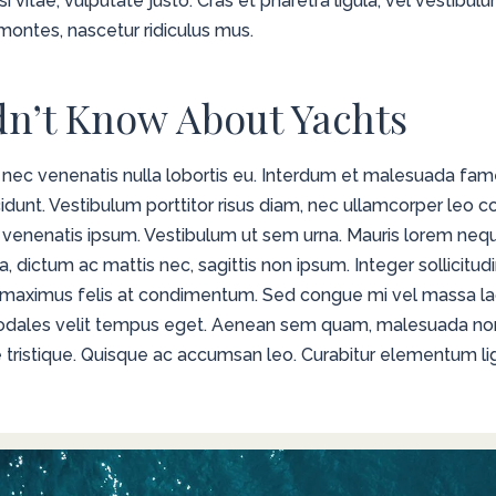
isi vitae, vulputate justo. Cras et pharetra ligula, vel vestibu
montes, nascetur ridiculus mus.
dn’t Know About Yachts
 nec venenatis nulla lobortis eu. Interdum et malesuada fame
idunt. Vestibulum porttitor risus diam, nec ullamcorper leo 
es venenatis ipsum. Vestibulum ut sem urna. Mauris lorem neq
a, dictum ac mattis nec, sagittis non ipsum. Integer sollicitudin
a maximus felis at condimentum. Sed congue mi vel massa laore
 sodales velit tempus eget. Aenean sem quam, malesuada no
tristique. Quisque ac accumsan leo. Curabitur elementum ligu