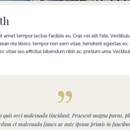
th
amet tempor lectus facilisis eu. Cras vel elit felis. Vestibu
enean nisi libero, tempor non sem vitae, hendrerit egestas ex
onec vitae leo efficitur, bibendum nibh ac, pretium urna. Vest
la quis orci malesuada tincidunt. Praesent magna purus, ph
erdum et malesuada fames ac ante ipsum primis in faucibu